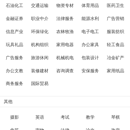
石油化工
交通运输
物资专材
体育用品
医药卫生
金融证券
职业中介
法律服务
能源水利
广告营销
信息产业
环保绿化
农林牧渔
电子电工
服装纺织
玩具礼品
机构组织
家用电器
办公家具
轻工食品
广告服务
旅游休闲
机械机电
包装设计
冶金矿产
办公文教
装修建材
咨询调查
安保服务
家用纸品
商务服务
国际贸易
其他
摄影
英语
考试
教学
琴棋