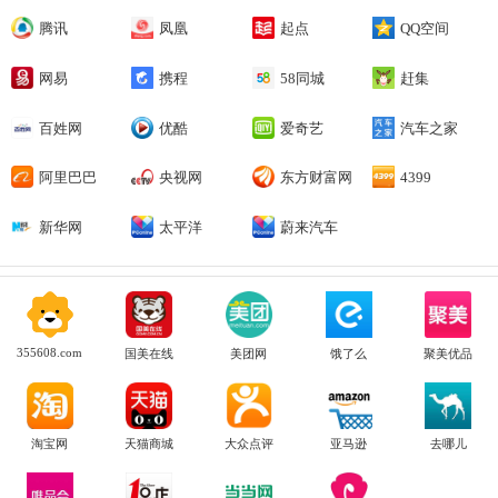
腾讯
凤凰
起点
QQ空间
网易
携程
58同城
赶集
百姓网
优酷
爱奇艺
汽车之家
阿里巴巴
央视网
东方财富网
4399
新华网
太平洋
蔚来汽车
355608.com
国美在线
美团网
饿了么
聚美优品
淘宝网
天猫商城
大众点评
亚马逊
去哪儿