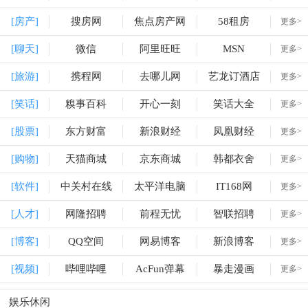
[房产]
搜房网
焦点房产网
58租房
更多>
[聊天]
微信
阿里旺旺
MSN
更多>
[旅游]
携程网
去哪儿网
艺龙订酒店
更多>
[笑话]
糗事百科
开心一刻
笑话大全
更多>
[股票]
东方财富
新浪财经
凤凰财经
更多>
[购物]
天猫商城
京东商城
韩都衣舍
更多>
[软件]
中关村在线
太平洋电脑
IT168网
更多>
[人才]
网隆招聘
前程无忧
智联招聘
更多>
[博客]
QQ空间
网易博客
新浪博客
更多>
[视频]
哔哩哔哩
AcFun弹幕
暴走漫画
更多>
娱乐休闲