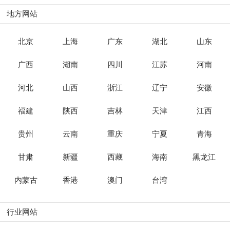
地方网站
北京
上海
广东
湖北
山东
广西
湖南
四川
江苏
河南
河北
山西
浙江
辽宁
安徽
福建
陕西
吉林
天津
江西
贵州
云南
重庆
宁夏
青海
甘肃
新疆
西藏
海南
黑龙江
内蒙古
香港
澳门
台湾
行业网站