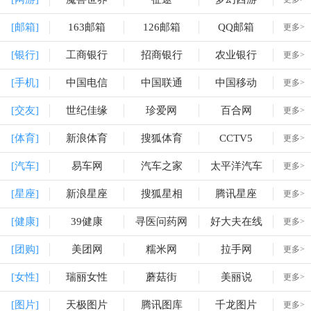
[邮箱]
163邮箱
126邮箱
QQ邮箱
更多>
[银行]
工商银行
招商银行
农业银行
更多>
[手机]
中国电信
中国联通
中国移动
更多>
[交友]
世纪佳缘
珍爱网
百合网
更多>
[体育]
新浪体育
搜狐体育
CCTV5
更多>
[汽车]
易车网
汽车之家
太平洋汽车
更多>
[星座]
新浪星座
搜狐星相
腾讯星座
更多>
[健康]
39健康
寻医问药网
好大夫在线
更多>
[团购]
美团网
糯米网
拉手网
更多>
[女性]
瑞丽女性
蘑菇街
美丽说
更多>
[图片]
天极图片
腾讯图库
千龙图片
更多>