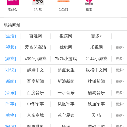
唯品会
1号店
当当网
银泰
酷站网址
[生活]
百姓网
搜房网
更多>
[视频]
爱奇艺高清
优酷网
乐视网
更多>
[游戏]
4399小游戏
7k7k小游戏
2144小游戏
更多>
[小说]
起点中文
起点女生
纵横中文网
更多>
[新闻]
百度新闻
新浪新闻
搜狐新闻
更多>
[音乐]
百度音乐
一听音乐
酷狗音乐
更多>
[军事]
中华军事
凤凰军事
铁血军事
更多>
[购物]
京东商城
苏宁易购
天 猫
更多>
[网游]
魔兽世界
征途
梦幻西游
更多>